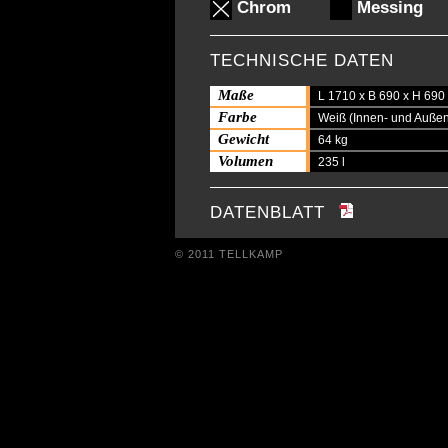
Chrom
Messing
TECHNISCHE DATEN
Maße
L 1710 x B 690 x H 69
Farbe
Weiß (Innen- und Auße
Gewicht
64 kg
Volumen
235 l
DATENBLATT
© 2011 TELLKAMP